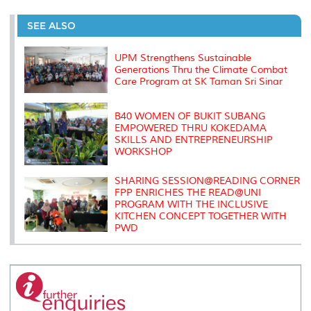
r
e
t
k
i
y
d
n
e
b
t
e
l
L
P
t
o
e
d
i
r
SEE ALSO
o
r
I
n
e
k
n
k
s
s
UPM Strengthens Sustainable
Generations Thru the Climate Combat
Care Program at SK Taman Sri Sinar
B40 WOMEN OF BUKIT SUBANG
EMPOWERED THRU KOKEDAMA
SKILLS AND ENTREPRENEURSHIP
WORKSHOP
SHARING SESSION@READING CORNER
FPP ENRICHES THE READ@UNI
PROGRAM WITH THE INCLUSIVE
KITCHEN CONCEPT TOGETHER WITH
PWD