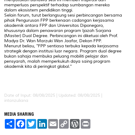
memperluas perspektif terhadap sumbangan mereka
dalam ekosistem pendidikan tinggi.
Selain forum, turut berlangsung sesi perbincangan bersama
pihak Pengurusan FPP berkenaan cadangan kerjasama
akademik antara FPP dan Universitas Diponegoro,
khususnya dalam penawaran program Ijazah Sarjana
(Master) Dual Degree. Perbincangan ini diketuai oleh Prof.
Madya Dr. Wan Marzuki Wan Jaafar, Dekan FPP.
Menurut beliau, "FPP sentiasa terbuka kepada kerjasama
strategik dengan institusi luar negara. Program dual degree
bukan sahaja membuka peluang mobiliti pelajar dan
pensyarah, malah memperkukuh daya saing program
akademik kita di peringkat global."
Date of Input: 08/08/2025 |
Updated: 08/08/2025 |
intanzuliana
MEDIA SHARING
S
F
T
L
E
C
W
P
h
a
w
i
m
o
o
r
a
c
i
n
a
p
r
i