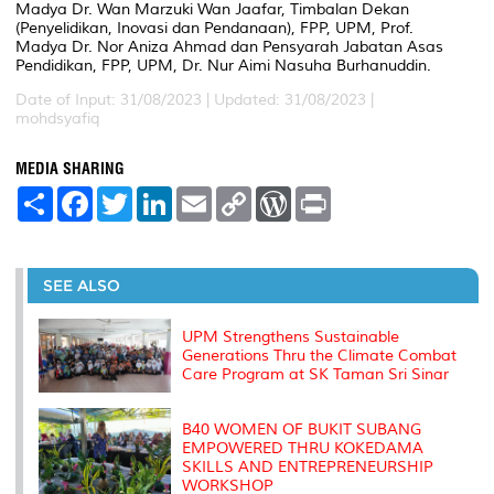
Madya Dr. Wan Marzuki Wan Jaafar, Timbalan Dekan
(Penyelidikan, Inovasi dan Pendanaan), FPP, UPM, Prof.
Madya Dr. Nor Aniza Ahmad dan Pensyarah Jabatan Asas
Pendidikan, FPP, UPM, Dr. Nur Aimi Nasuha Burhanuddin.
Date of Input: 31/08/2023 |
Updated: 31/08/2023 |
mohdsyafiq
MEDIA SHARING
S
F
T
L
E
C
W
P
h
a
w
i
m
o
o
r
a
c
i
n
a
p
r
i
r
e
t
k
i
y
d
n
e
b
t
e
l
L
P
t
o
e
d
i
r
SEE ALSO
o
r
I
n
e
k
n
k
s
s
UPM Strengthens Sustainable
Generations Thru the Climate Combat
Care Program at SK Taman Sri Sinar
B40 WOMEN OF BUKIT SUBANG
EMPOWERED THRU KOKEDAMA
SKILLS AND ENTREPRENEURSHIP
WORKSHOP