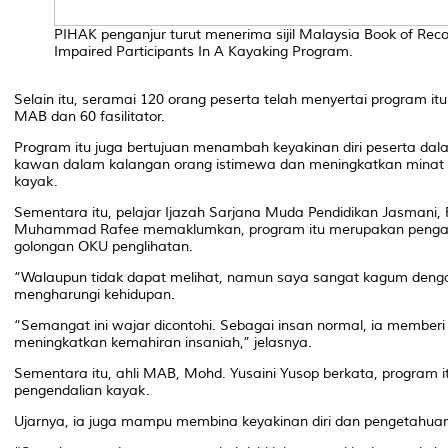
PIHAK penganjur turut menerima sijil Malaysia Book of Reco
Impaired Participants In A Kayaking Program.
Selain itu, seramai 120 orang peserta telah menyertai program itu
MAB dan 60 fasilitator.
Program itu juga bertujuan menambah keyakinan diri peserta da
kawan dalam kalangan orang istimewa dan meningkatkan minat s
kayak.
Sementara itu, pelajar Ijazah Sarjana Muda Pendidikan Jasman
Muhammad Rafee memaklumkan, program itu merupakan pengal
golongan OKU penglihatan.
“Walaupun tidak dapat melihat, namun saya sangat kagum deng
mengharungi kehidupan.
“Semangat ini wajar dicontohi. Sebagai insan normal, ia memberi 
meningkatkan kemahiran insaniah,” jelasnya.
Sementara itu, ahli MAB, Mohd. Yusaini Yusop berkata, progra
pengendalian kayak.
Ujarnya, ia juga mampu membina keyakinan diri dan pengetahuan d