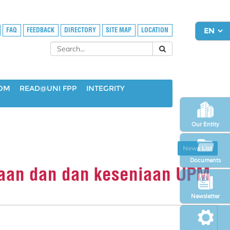
FAQ
FEEDBACK
DIRECTORY
SITE MAP
LOCATION
OOM
READ@UNI FPP
INTEGRITY
Our Entity
News List
Documents
yaan dan dan keseniaan UPM
Newsletter