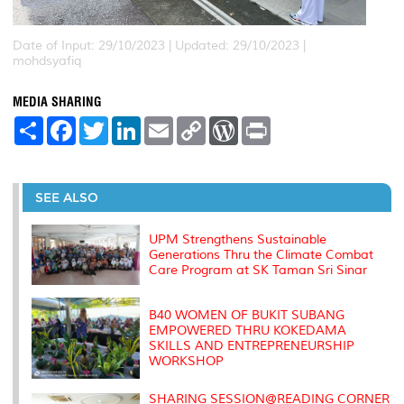
Date of Input: 29/10/2023 |
Updated: 29/10/2023 |
mohdsyafiq
MEDIA SHARING
S
F
T
L
E
C
W
P
h
a
w
i
m
o
o
r
a
c
i
n
a
p
r
i
r
e
t
k
i
y
d
n
e
b
t
e
l
L
P
t
o
e
d
i
r
SEE ALSO
o
r
I
n
e
k
n
k
s
s
UPM Strengthens Sustainable
Generations Thru the Climate Combat
Care Program at SK Taman Sri Sinar
B40 WOMEN OF BUKIT SUBANG
EMPOWERED THRU KOKEDAMA
SKILLS AND ENTREPRENEURSHIP
WORKSHOP
SHARING SESSION@READING CORNER