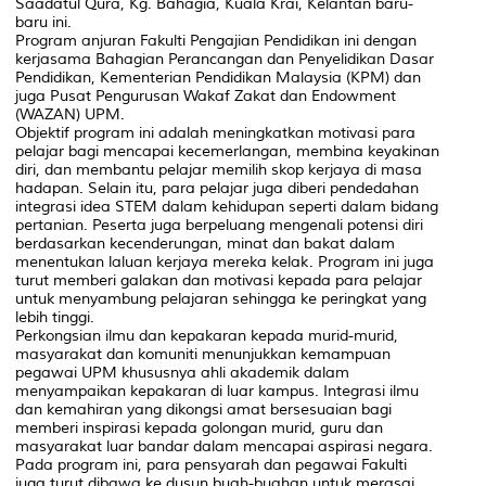
Saadatul Qura, Kg. Bahagia, Kuala Krai, Kelantan baru-
baru ini.
Program anjuran Fakulti Pengajian Pendidikan ini dengan
kerjasama Bahagian Perancangan dan Penyelidikan Dasar
Pendidikan, Kementerian Pendidikan Malaysia (KPM) dan
juga Pusat Pengurusan Wakaf Zakat dan Endowment
(WAZAN) UPM.
Objektif program ini adalah meningkatkan motivasi para
pelajar bagi mencapai kecemerlangan, membina keyakinan
diri, dan membantu pelajar memilih skop kerjaya di masa
hadapan. Selain itu, para pelajar juga diberi pendedahan
integrasi idea STEM dalam kehidupan seperti dalam bidang
pertanian. Peserta juga berpeluang mengenali potensi diri
berdasarkan kecenderungan, minat dan bakat dalam
menentukan laluan kerjaya mereka kelak. Program ini juga
turut memberi galakan dan motivasi kepada para pelajar
untuk menyambung pelajaran sehingga ke peringkat yang
lebih tinggi.
Perkongsian ilmu dan kepakaran kepada murid-murid,
masyarakat dan komuniti menunjukkan kemampuan
pegawai UPM khususnya ahli akademik dalam
menyampaikan kepakaran di luar kampus. Integrasi ilmu
dan kemahiran yang dikongsi amat bersesuaian bagi
memberi inspirasi kepada golongan murid, guru dan
masyarakat luar bandar dalam mencapai aspirasi negara.
Pada program ini, para pensyarah dan pegawai Fakulti
juga turut dibawa ke dusun buah-buahan untuk merasai