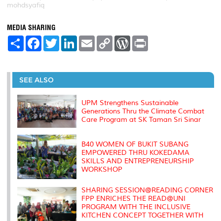
mohdsyafiq
MEDIA SHARING
S
F
T
L
E
C
W
P
h
a
w
i
m
o
o
r
a
c
i
n
a
p
r
i
r
e
t
k
i
y
d
n
e
b
t
e
l
L
P
t
o
e
d
i
r
SEE ALSO
o
r
I
n
e
k
n
k
s
s
UPM Strengthens Sustainable
Generations Thru the Climate Combat
Care Program at SK Taman Sri Sinar
B40 WOMEN OF BUKIT SUBANG
EMPOWERED THRU KOKEDAMA
SKILLS AND ENTREPRENEURSHIP
WORKSHOP
SHARING SESSION@READING CORNER
FPP ENRICHES THE READ@UNI
PROGRAM WITH THE INCLUSIVE
KITCHEN CONCEPT TOGETHER WITH