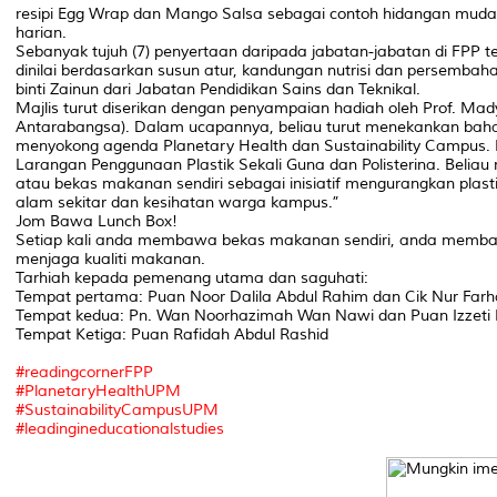
resipi Egg Wrap dan Mango Salsa sebagai contoh hidangan mudah,
harian.
Sebanyak tujuh (7) penyertaan daripada jabatan-jabatan di FPP te
dinilai berdasarkan susun atur, kandungan nutrisi dan persembaha
binti Zainun dari Jabatan Pendidikan Sains dan Teknikal.
Majlis turut diserikan dengan penyampaian hadiah oleh Prof. M
Antarabangsa). Dalam ucapannya, beliau turut menekankan bahaw
menyokong agenda Planetary Health dan Sustainability Campus. 
Larangan Penggunaan Plastik Sekali Guna dan Polisterina. Beli
atau bekas makanan sendiri sebagai inisiatif mengurangkan plasti
alam sekitar dan kesihatan warga kampus.”
Jom Bawa Lunch Box!
Setiap kali anda membawa bekas makanan sendiri, anda memban
menjaga kualiti makanan.
Tarhiah kepada pemenang utama dan saguhati:
Tempat pertama: Puan Noor Dalila Abdul Rahim dan Cik Nur Far
Tempat kedua: Pn. Wan Noorhazimah Wan Nawi dan Puan Izzeti 
Tempat Ketiga: Puan Rafidah Abdul Rashid
#readingcornerFPP
#PlanetaryHealthUPM
#SustainabilityCampusUPM
#leadingineducationalstudies