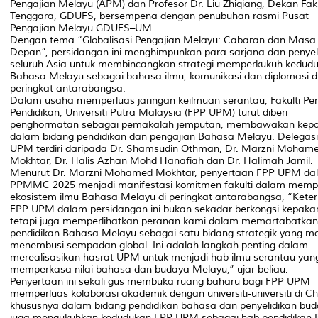
Pengajian Melayu (APM) dan Profesor Dr. Liu Zhiqiang, Dekan Faku
Tenggara, GDUFS, bersempena dengan penubuhan rasmi Pusat
Pengajian Melayu GDUFS–UM.
Dengan tema “Globalisasi Pengajian Melayu: Cabaran dan Masa
Depan”, persidangan ini menghimpunkan para sarjana dan penyeli
seluruh Asia untuk membincangkan strategi memperkukuh kedud
Bahasa Melayu sebagai bahasa ilmu, komunikasi dan diplomasi d
peringkat antarabangsa.
Dalam usaha memperluas jaringan keilmuan serantau, Fakulti Pe
Pendidikan, Universiti Putra Malaysia (FPP UPM) turut diberi
penghormatan sebagai pemakalah jemputan, membawakan kep
dalam bidang pendidikan dan pengajian Bahasa Melayu. Delegas
UPM terdiri daripada Dr. Shamsudin Othman, Dr. Marzni Moham
Mokhtar, Dr. Halis Azhan Mohd Hanafiah dan Dr. Halimah Jamil.
Menurut Dr. Marzni Mohamed Mokhtar, penyertaan FPP UPM da
PPMMC 2025 menjadi manifestasi komitmen fakulti dalam memp
ekosistem ilmu Bahasa Melayu di peringkat antarabangsa, “Keter
FPP UPM dalam persidangan ini bukan sekadar berkongsi kepaka
tetapi juga memperlihatkan peranan kami dalam memartabatkan
pendidikan Bahasa Melayu sebagai satu bidang strategik yang 
menembusi sempadan global. Ini adalah langkah penting dalam
merealisasikan hasrat UPM untuk menjadi hab ilmu serantau yan
memperkasa nilai bahasa dan budaya Melayu,” ujar beliau.
Penyertaan ini sekali gus membuka ruang baharu bagi FPP UPM
memperluas kolaborasi akademik dengan universiti-universiti di Ch
khususnya dalam bidang pendidikan bahasa dan penyelidikan bud
juga mengukuhkan kedudukan FPP UPM sebagai hab pendidikan