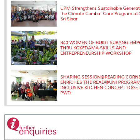
k
n
k
s
s
UPM Strengthens Sustainable Generat
the Climate Combat Care Program at
Sri Sinar
B40 WOMEN OF BUKIT SUBANG EM
THRU KOKEDAMA SKILLS AND
ENTREPRENEURSHIP WORKSHOP
SHARING SESSION@READING CORNE
ENRICHES THE READ@UNI PROGRAM
INCLUSIVE KITCHEN CONCEPT TOGE
PWD