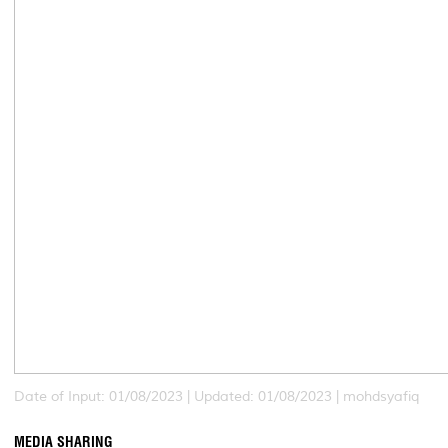
Date of Input: 01/08/2023 |
Updated: 01/08/2023 | mohdsyafiq
MEDIA SHARING