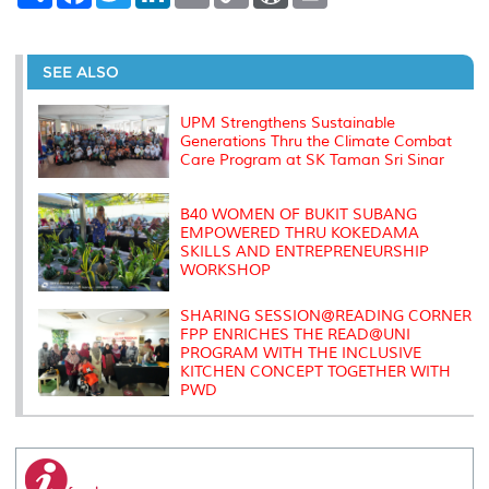
a
c
i
n
a
p
r
i
r
e
t
k
i
y
d
n
e
b
t
e
l
L
P
t
o
e
d
i
r
SEE ALSO
o
r
I
n
e
k
n
k
s
s
UPM Strengthens Sustainable
Generations Thru the Climate Combat
Care Program at SK Taman Sri Sinar
B40 WOMEN OF BUKIT SUBANG
EMPOWERED THRU KOKEDAMA
SKILLS AND ENTREPRENEURSHIP
WORKSHOP
SHARING SESSION@READING CORNER
FPP ENRICHES THE READ@UNI
PROGRAM WITH THE INCLUSIVE
KITCHEN CONCEPT TOGETHER WITH
PWD