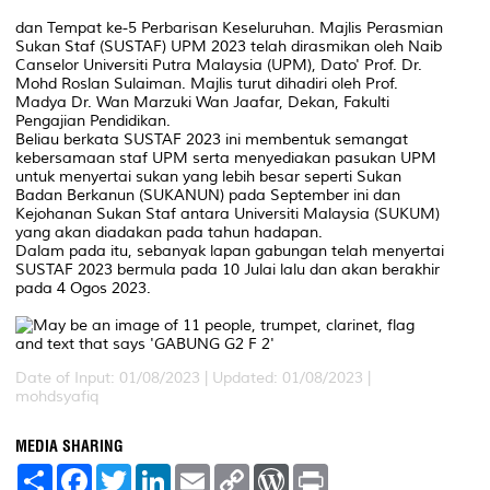
dan Tempat ke-5 Perbarisan Keseluruhan. Majlis Perasmian
Sukan Staf (SUSTAF) UPM 2023 telah dirasmikan oleh Naib
Canselor Universiti Putra Malaysia (UPM), Dato' Prof. Dr.
Mohd Roslan Sulaiman. Majlis turut dihadiri oleh Prof.
Madya Dr. Wan Marzuki Wan Jaafar, Dekan, Fakulti
Pengajian Pendidikan.
Beliau berkata SUSTAF 2023 ini membentuk semangat
kebersamaan staf UPM serta menyediakan pasukan UPM
untuk menyertai sukan yang lebih besar seperti Sukan
Badan Berkanun (SUKANUN) pada September ini dan
Kejohanan Sukan Staf antara Universiti Malaysia (SUKUM)
yang akan diadakan pada tahun hadapan.
Dalam pada itu, sebanyak lapan gabungan telah menyertai
SUSTAF 2023 bermula pada 10 Julai lalu dan akan berakhir
pada 4 Ogos 2023.
Date of Input: 01/08/2023 |
Updated: 01/08/2023 |
mohdsyafiq
MEDIA SHARING
S
F
T
L
E
C
W
P
h
a
w
i
m
o
o
r