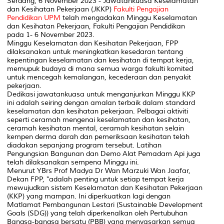
Serdang, 6 November 2023 - Jawatankuasa Keselamatan
dan Kesihatan Pekerjaan (JKKP)
Fakulti Pengajian
Pendidikan UPM
telah mengadakan Minggu Keselamatan
dan Kesihatan Pekerjaan, Fakulti Pengajian Pendidikan
pada 1- 6 November 2023.
Minggu Keselamatan dan Kesihatan Pekerjaan, FPP
dilaksanakan untuk meningkatkan kesedaran tentang
kepentingan keselamatan dan kesihatan di tempat kerja,
memupuk budaya di mana semua warga fakulti komited
untuk mencegah kemalangan, kecederaan dan penyakit
pekerjaan.
Dedikasi jawatankuasa untuk menganjurkan Minggu KKP
ini adalah seiring dengan amalan terbaik dalam standard
keselamatan dan kesihatan pekerjaan. Pelbagai aktiviti
seperti ceramah mengenai keselamatan dan kesihatan,
ceramah kesihatan mental, ceramah kesihatan selain
kempen derma darah dan pemeriksaan kesihatan telah
diadakan sepanjang program tersebut. Latihan
Pengungsian Bangunan dan Demo Alat Pemadam Api juga
telah dilaksanakan sempena Minggu ini.
Menurut YBrs Prof Madya Dr Wan Marzuki Wan Jaafar,
Dekan FPP, "adalah penting untuk setiap tempat kerja
mewujudkan sistem Keselamatan dan Kesihatan Pekerjaan
(KKP) yang mampan. Ini diperkuatkan lagi dengan
Matlamat Pembangunan Lestari (Sustainable Development
Goals (SDG)) yang telah diperkenalkan oleh Pertubuhan
Bangsa-bangsa bersatu (PBB) yang menyasarkan semua