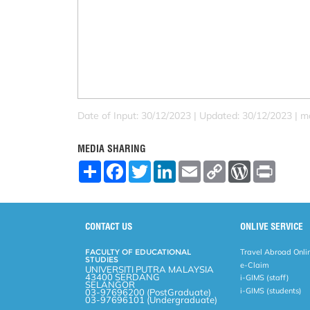
Date of Input: 30/12/2023 |
Updated: 30/12/2023 | m
MEDIA SHARING
S
F
T
L
E
C
W
P
h
a
w
i
m
o
o
r
a
c
i
n
a
p
r
i
r
e
t
k
i
y
d
n
e
b
t
e
l
L
P
t
o
e
d
i
r
CONTACT US
ONLIVE SERVICE
o
r
I
n
e
k
n
k
s
FACULTY OF EDUCATIONAL
Travel Abroad Onli
s
STUDIES
e-Claim
UNIVERSITI PUTRA MALAYSIA
43400 SERDANG
i-GIMS (staff)
SELANGOR
i-GIMS (students)
03-97696200 (PostGraduate)
03-97696101 (Undergraduate)