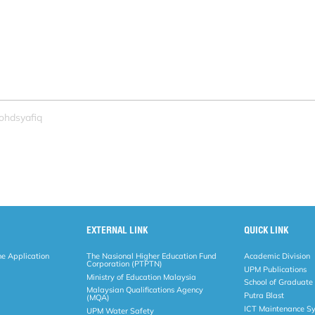
ohdsyafiq
EXTERNAL LINK
QUICK LINK
ne Application
The Nasional Higher Education Fund
Academic Division
Corporation (PTPTN)
UPM Publications
Ministry of Education Malaysia
School of Graduate
Malaysian Qualifications Agency
Putra Blast
(MQA)
ICT Maintenance S
UPM Water Safety