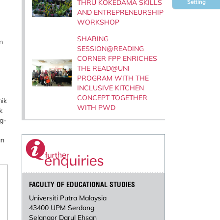
THRU KOKEDAMA SKILLS
Setting
AND ENTREPRENEURSHIP
WORKSHOP
SHARING
n
SESSION@READING
CORNER FPP ENRICHES
THE READ@UNI
PROGRAM WITH THE
INCLUSIVE KITCHEN
CONCEPT TOGETHER
mik
WITH PWD
k
g-
an
FACULTY OF EDUCATIONAL STUDIES
Universiti Putra Malaysia
43400 UPM Serdang
Selangor Darul Ehsan