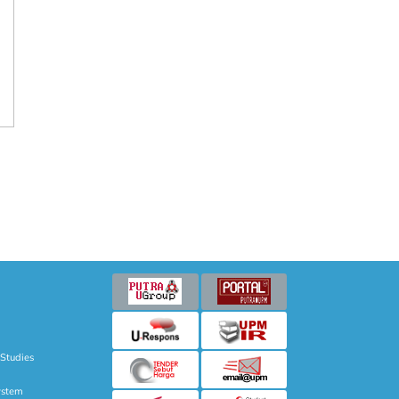
 Studies
ystem