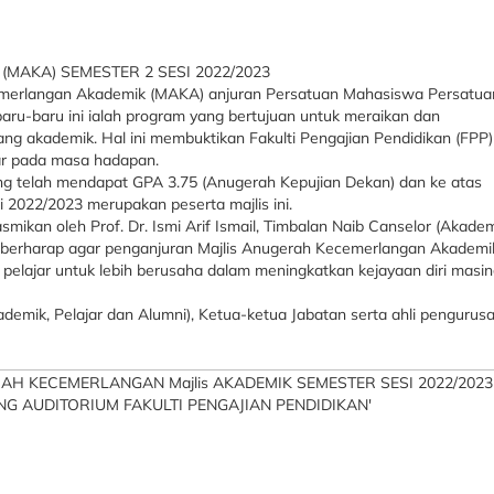
AKA) SEMESTER 2 SESI 2022/2023
emerlangan Akademik (MAKA) anjuran Persatuan Mahasiswa Persatua
aru-baru ini ialah program yang bertujuan untuk meraikan dan
g akademik. Hal ini membuktikan Fakulti Pengajian Pendidikan (FPP)
ar pada masa hadapan.
ang telah mendapat GPA 3.75 (Anugerah Kepujian Dekan) dan ke atas
 2022/2023 merupakan peserta majlis ini.
mikan oleh Prof. Dr. Ismi Arif Ismail, Timbalan Naib Canselor (Akade
au berharap agar penganjuran Majlis Anugerah Kecemerlangan Akademi
pelajar untuk lebih berusaha dalam meningkatkan kejayaan diri masin
kademik, Pelajar dan Alumni), Ketua-ketua Jabatan serta ahli pengurus