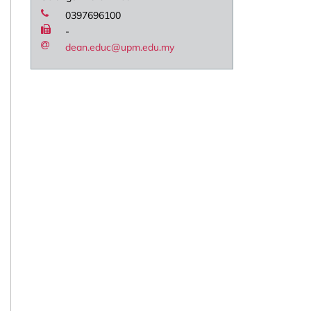
0397696100
-
dean.educ@upm.edu.my