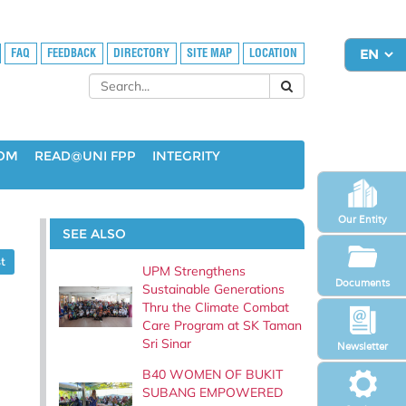
FAQ
FEEDBACK
DIRECTORY
SITE MAP
LOCATION
OOM
READ@UNI FPP
INTEGRITY
Our Entity
SEE ALSO
t
UPM Strengthens
Documents
Sustainable Generations
Thru the Climate Combat
Care Program at SK Taman
Sri Sinar
Newsletter
B40 WOMEN OF BUKIT
SUBANG EMPOWERED