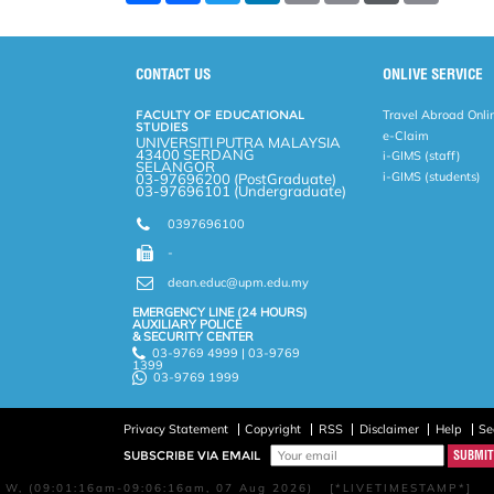
a
c
i
n
a
p
r
i
r
e
t
k
i
y
d
n
e
b
t
e
l
L
P
t
o
e
d
i
r
CONTACT US
ONLIVE SERVICE
o
r
I
n
e
k
n
k
s
FACULTY OF EDUCATIONAL
Travel Abroad Onli
s
STUDIES
e-Claim
UNIVERSITI PUTRA MALAYSIA
43400 SERDANG
i-GIMS (staff)
SELANGOR
i-GIMS (students)
03-97696200 (PostGraduate)
03-97696101 (Undergraduate)
0397696100
-
dean.educ@upm.edu.my
EMERGENCY LINE (24 HOURS)
AUXILIARY POLICE
& SECURITY CENTER
03-9769 4999 | 03-9769
1399
03-9769 1999
Privacy Statement
Copyright
RSS
Disclaimer
Help
Se
SUBSCRIBE VIA EMAIL
W, (09:01:16am-09:06:16am, 07 Aug 2026) [*LIVETIMESTAMP*]