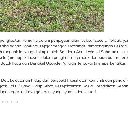
englibatan komuniti dalam penjagaan alam sekitar secara holistik, y
 keusahawanan komuniti, sejajar dengan Matlamat Pembangunan Lestari 
awah tonggak ini yang dipimpin oleh Saudara Abdul Wahid Saharudin, ia
cycle (memupuk inovasi dalam penghasilan produk daripada bahan ter
cle Botol-Kaca dan Bengkel Upcycle Pakaian Terpakai (memperkenalkan
Dev, kelestarian hidup dari perspektif kesihatan komuniti dan pend
ngkah Laku / Gaya Hidup Sihat, Kesejahteraan Sosial, Pendidikan Sepa
pan agar lahirnya generasi yang syumul dan lestari.
tanzuliana