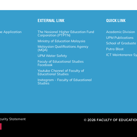
EXTERNAL LINK
QUICK LINK
ne Application
The Nasional Higher Education Fund
Academic Division
Corporation (PTPTN)
UPM Publications
Ministry of Education Malaysia
School of Graduate
Malaysian Qualifications Agency
Putra Blast
(MQA)
ICT Maintenance S
UPM Water Safety
Faculy of Educational Studies
Facebook
Youtube Channel of Faculty of
Educational Studies
Instagram - Faculty of Educational
Studies
curity Statement
© 2026 FACULTY OF EDUCATIO