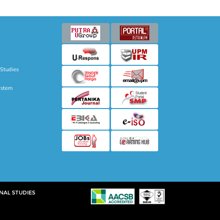
 Studies
ystem
NAL STUDIES