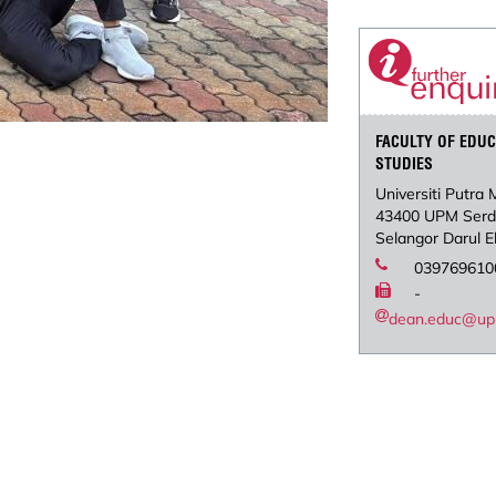
FACULTY OF EDU
STUDIES
Universiti Putra 
43400 UPM Ser
Selangor Darul 
039769610
-
dean.educ@up