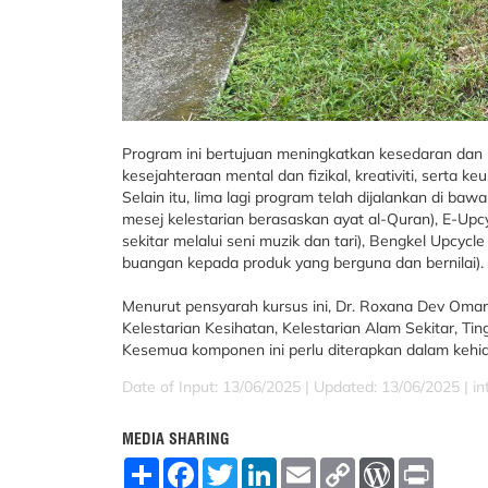
Program ini bertujuan meningkatkan kesedaran dan p
kesejahteraan mental dan fizikal, kreativiti, serta
Selain itu, lima lagi program telah dijalankan di b
mesej kelestarian berasaskan ayat al-Quran), E-Up
sekitar melalui seni muzik dan tari), Bengkel Upcy
buangan kepada produk yang berguna dan bernilai).
Menurut pensyarah kursus ini, Dr. Roxana Dev Omar 
Kelestarian Kesihatan, Kelestarian Alam Sekitar, Ti
Kesemua komponen ini perlu diterapkan dalam kehidu
Date of Input: 13/06/2025 |
Updated: 13/06/2025 | in
MEDIA SHARING
S
F
T
L
E
C
W
P
h
a
w
i
m
o
o
r