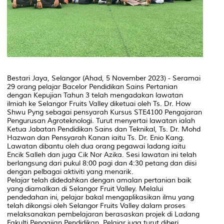
Bestari Jaya, Selangor (Ahad, 5 November 2023) - Seramai
29 orang pelajar Bacelor Pendidikan Sains Pertanian
dengan Kepujian Tahun 3 telah mengadakan lawatan
ilmiah ke Selangor Fruits Valley diketuai oleh Ts. Dr. How
Shwu Pyng sebagai pensyarah Kursus STE4100 Pengajaran
Pengurusan Agroteknologi. Turut menyertai lawatan ialah
Ketua Jabatan Pendidikan Sains dan Teknikal, Ts. Dr. Mohd
Hazwan dan Pensyarah Kanan iaitu Ts. Dr. Enio Kang.
Lawatan dibantu oleh dua orang pegawai ladang iaitu
Encik Salleh dan juga Cik Nor Azika. Sesi lawatan ini telah
berlangsung dari pukul 8:00 pagi dan 4:30 petang dan diisi
dengan pelbagai aktiviti yang menarik.
Pelajar telah didedahkan dengan amalan pertanian baik
yang diamalkan di Selangor Fruit Valley. Melalui
pendedahan ini, pelajar bakal mengaplikasikan ilmu yang
telah dikongsi oleh Selangor Fruits Valley dalam proses
melaksanakan pembelajaran berasaskan projek di Ladang
Fakulti Pengajian Pendidikan. Pelajar juga turut diberi