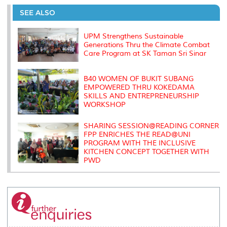
e
b
t
e
l
L
P
t
o
e
d
i
r
SEE ALSO
o
r
I
n
e
k
n
k
s
s
UPM Strengthens Sustainable
Generations Thru the Climate Combat
Care Program at SK Taman Sri Sinar
B40 WOMEN OF BUKIT SUBANG
EMPOWERED THRU KOKEDAMA
SKILLS AND ENTREPRENEURSHIP
WORKSHOP
SHARING SESSION@READING CORNER
FPP ENRICHES THE READ@UNI
PROGRAM WITH THE INCLUSIVE
KITCHEN CONCEPT TOGETHER WITH
PWD