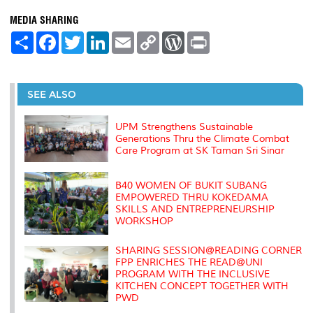
MEDIA SHARING
S
F
T
L
E
C
W
P
h
a
w
i
m
o
o
r
a
c
i
n
a
p
r
i
r
e
t
k
i
y
d
n
e
b
t
e
l
L
P
t
o
e
d
i
r
SEE ALSO
o
r
I
n
e
k
n
k
s
s
UPM Strengthens Sustainable
Generations Thru the Climate Combat
Care Program at SK Taman Sri Sinar
B40 WOMEN OF BUKIT SUBANG
EMPOWERED THRU KOKEDAMA
SKILLS AND ENTREPRENEURSHIP
WORKSHOP
SHARING SESSION@READING CORNER
FPP ENRICHES THE READ@UNI
PROGRAM WITH THE INCLUSIVE
KITCHEN CONCEPT TOGETHER WITH
PWD