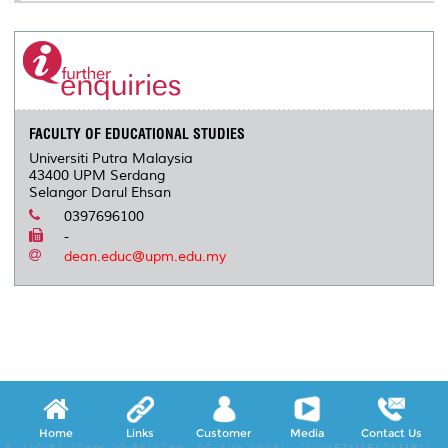
FACULTY OF EDUCATIONAL STUDIES
Universiti Putra Malaysia
43400 UPM Serdang
Selangor Darul Ehsan
0397696100
-
dean.educ@upm.edu.my
Home
Links
Customer
Media
Contact Us
X, (10:51:27pm-10:56:27pm, 07 Aug 2026) [*LIVETIMESTAMP*]