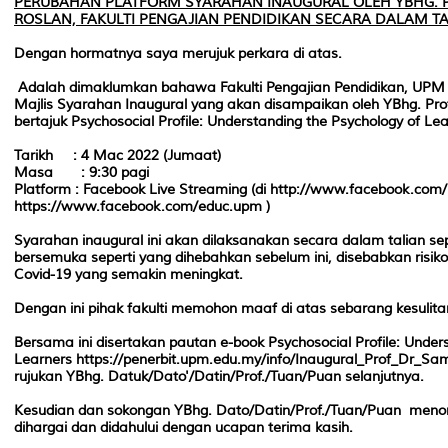
PERUBAHAN PLATFORM SYARAHAN INAUGURAL OLEH YBHG. P
ROSLAN, FAKULTI PENGAJIAN PENDIDIKAN SECARA DALAM T
Dengan hormatnya saya merujuk perkara di atas.
Adalah dimaklumkan bahawa Fakulti Pengajian Pendidikan, UPM
Majlis Syarahan Inaugural yang akan disampaikan oleh YBhg. Prof
bertajuk Psychosocial Profile: Understanding the Psychology of Lear
Tarikh : 4 Mac 2022 (Jumaat)
Masa : 9:30 pagi
Platform : Facebook Live Streaming (di http://www.facebook.com
https://www.facebook.com/educ.upm )
Syarahan inaugural ini akan dilaksanakan secara dalam talian se
bersemuka seperti yang dihebahkan sebelum ini, disebabkan risik
Covid-19 yang semakin meningkat.
Dengan ini pihak fakulti memohon maaf di atas sebarang kesulita
Bersama ini disertakan pautan e-book Psychosocial Profile: Under
Learners https://penerbit.upm.edu.my/info/Inaugural_Prof_Dr_Sam
rujukan YBhg. Datuk/Dato'/Datin/Prof./Tuan/Puan selanjutnya.
Kesudian dan sokongan YBhg. Dato/Datin/Prof./Tuan/Puan menon
dihargai dan didahului dengan ucapan terima kasih.