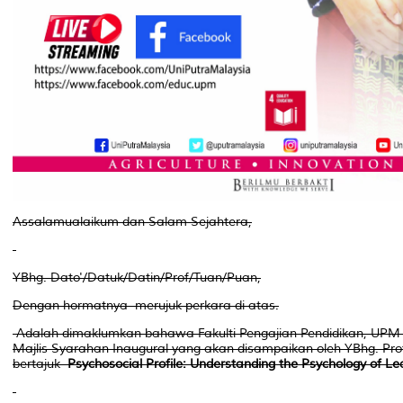
Assalamualaikum dan Salam Sejahtera,
YBhg. Dato'/Datuk/Datin/Prof/Tuan/Puan,
Dengan hormatnya merujuk perkara di atas.
Adalah dimaklumkan bahawa Fakulti Pengajian Pendidikan, UPM
Majlis Syarahan Inaugural yang akan disampaikan oleh YBhg. Prof
bertajuk
Psychosocial Profile: Understanding the Psychology of L