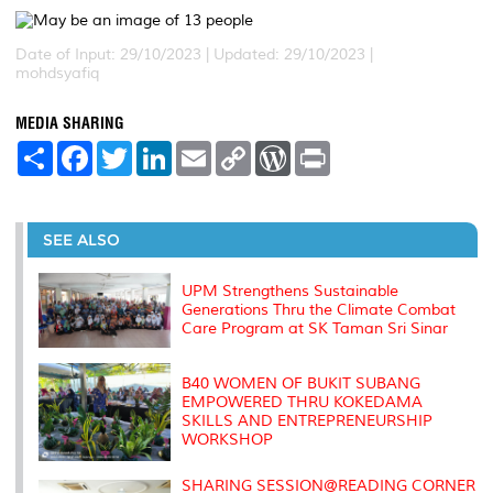
Date of Input: 29/10/2023 |
Updated: 29/10/2023 |
mohdsyafiq
MEDIA SHARING
S
F
T
L
E
C
W
P
h
a
w
i
m
o
o
r
a
c
i
n
a
p
r
i
r
e
t
k
i
y
d
n
e
b
t
e
l
L
P
t
o
e
d
i
r
SEE ALSO
o
r
I
n
e
k
n
k
s
s
UPM Strengthens Sustainable
Generations Thru the Climate Combat
Care Program at SK Taman Sri Sinar
B40 WOMEN OF BUKIT SUBANG
EMPOWERED THRU KOKEDAMA
SKILLS AND ENTREPRENEURSHIP
WORKSHOP
SHARING SESSION@READING CORNER