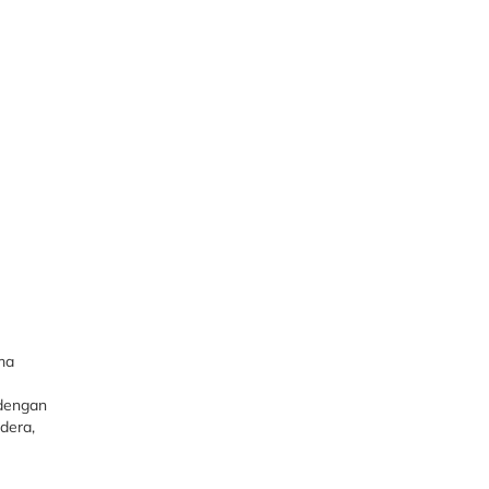
ma
 dengan
dera,