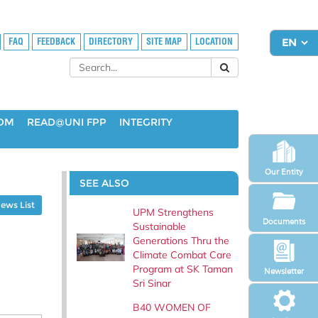
FAQ
FEEDBACK
DIRECTORY
SITE MAP
LOCATION
OOM
READ@UNI FPP
INTEGRITY
Our Entity
SEE ALSO
ews List
UPM Strengthens
Documents
Sustainable
Generations Thru the
Climate Combat Care
Program at SK Taman
Newsletter
Sri Sinar
B40 WOMEN OF