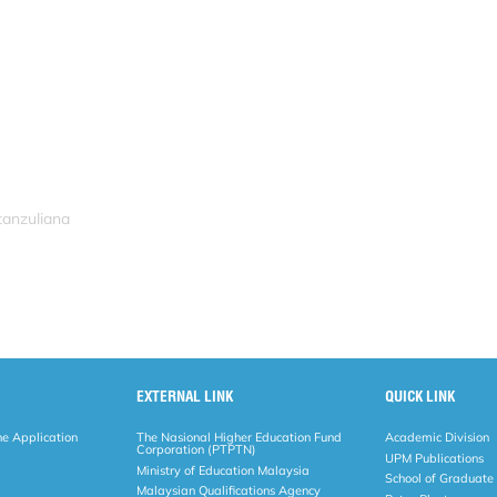
tanzuliana
EXTERNAL LINK
QUICK LINK
ne Application
The Nasional Higher Education Fund
Academic Division
Corporation (PTPTN)
UPM Publications
Ministry of Education Malaysia
School of Graduate
Malaysian Qualifications Agency