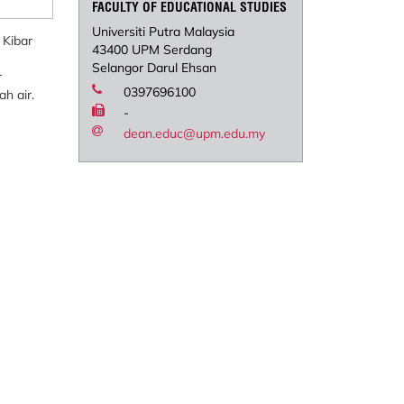
FACULTY OF EDUCATIONAL STUDIES
Universiti Putra Malaysia
 Kibar
43400 UPM Serdang
Selangor Darul Ehsan
r
0397696100
h air.
-
dean.educ@upm.edu.my