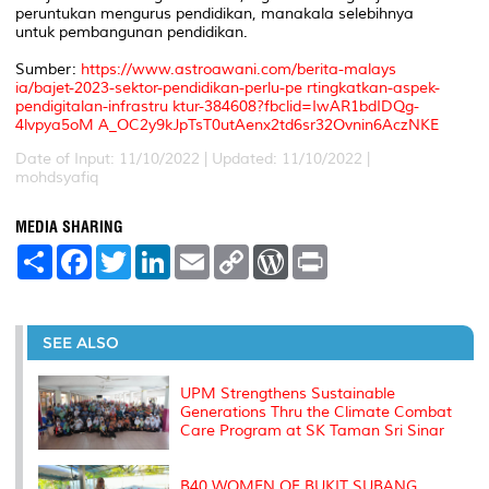
peruntukan mengurus pendidikan, manakala selebihnya
untuk pembangunan pendidikan.
Sumber:
https://www.astroawani.com/berita-malays
ia/bajet-2023-sektor-pendidikan-perlu-pe rtingkatkan-aspek-
pendigitalan-infrastru ktur-384608?fbclid=IwAR1bdIDQg-
4lvpya5oM A_OC2y9kJpTsT0utAenx2td6sr32Ovnin6AczNKE
Date of Input: 11/10/2022 |
Updated: 11/10/2022 |
mohdsyafiq
MEDIA SHARING
S
F
T
L
E
C
W
P
h
a
w
i
m
o
o
r
a
c
i
n
a
p
r
i
r
e
t
k
i
y
d
n
e
b
t
e
l
L
P
t
o
e
d
i
r
SEE ALSO
o
r
I
n
e
k
n
k
s
s
UPM Strengthens Sustainable
Generations Thru the Climate Combat
Care Program at SK Taman Sri Sinar
B40 WOMEN OF BUKIT SUBANG