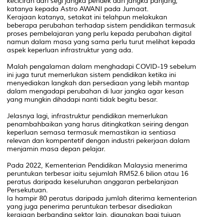
keciciran dari segi jangka pendek dan jangka panjang,"
katanya kepada
Astro AWANI
pada Jumaat.
Kerajaan katanya, setakat ini telahpun melakukan
beberapa perubahan terhadap sistem pendidikan termasuk
proses pembelajaran yang perlu kepada perubahan digital
namun dalam masa yang sama perlu turut melihat kepada
aspek keperluan infrastruktur yang ada.
Malah pengalaman dalam menghadapi COVID-19 sebelum
ini juga turut memerlukan sistem pendidikan ketika ini
menyediakan langkah dan persediaan yang lebih mantap
dalam mengadapi perubahan di luar jangka agar kesan
yang mungkin dihadapi nanti tidak begitu besar.
Jelasnya lagi, infrastruktur pendidikan memerlukan
penambahbaikan yang harus ditingkatkan seiring dengan
keperluan semasa termasuk memastikan ia sentiasa
relevan dan kompentetif dengan industri pekerjaan dalam
menjamin masa depan pelajar.
Pada 2022, Kementerian Pendidikan Malaysia menerima
peruntukan terbesar iaitu sejumlah RM52.6 bilion atau 16
peratus daripada keseluruhan anggaran perbelanjaan
Persekutuan.
Ia hampir 80 peratus daripada jumlah diterima kementerian
yang juga penerima peruntukan terbesar disediakan
kerajaan berbanding sektor lain, digunakan bagi tujuan