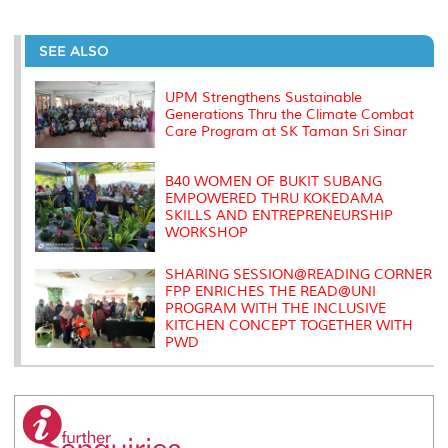
a
c
i
n
a
p
r
i
r
e
t
k
i
y
d
n
e
b
t
e
l
L
P
t
o
e
d
i
r
SEE ALSO
o
r
I
n
e
k
n
k
s
s
UPM Strengthens Sustainable
Generations Thru the Climate Combat
Care Program at SK Taman Sri Sinar
B40 WOMEN OF BUKIT SUBANG
EMPOWERED THRU KOKEDAMA
SKILLS AND ENTREPRENEURSHIP
WORKSHOP
SHARING SESSION@READING CORNER
FPP ENRICHES THE READ@UNI
PROGRAM WITH THE INCLUSIVE
KITCHEN CONCEPT TOGETHER WITH
PWD