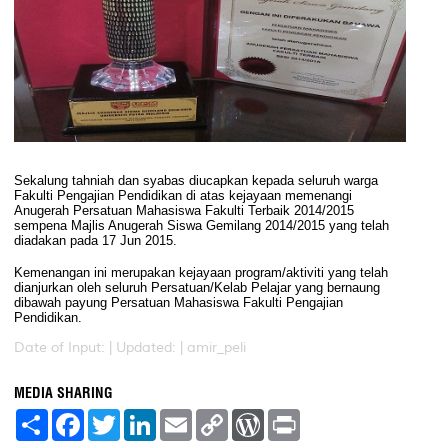
Sekalung tahniah dan syabas diucapkan kepada seluruh warga
Fakulti Pengajian Pendidikan di atas kejayaan memenangi
Anugerah Persatuan Mahasiswa Fakulti Terbaik 2014/2015
sempena Majlis Anugerah Siswa Gemilang 2014/2015 yang telah
diadakan pada 17 Jun 2015.
Kemenangan ini merupakan kejayaan program/aktiviti yang telah
dianjurkan oleh seluruh Persatuan/Kelab Pelajar yang bernaung
dibawah payung Persatuan Mahasiswa Fakulti Pengajian
Pendidikan.
Date of Input: |
Updated: | amir_peli
MEDIA SHARING
S
F
T
L
E
C
W
P
h
a
w
i
m
o
o
r