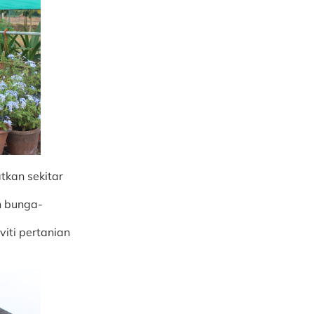
kan sekitar
n bunga-
iti pertanian