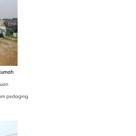
Rumah
juan
yam pedaging