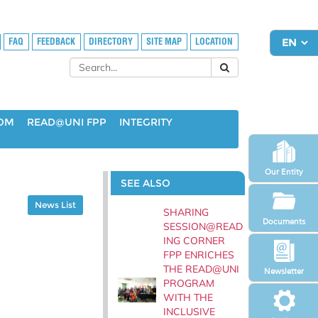
FAQ
FEEDBACK
DIRECTORY
SITE MAP
LOCATION
OOM
READ@UNI FPP
INTEGRITY
Our Entity
SEE ALSO
News List
SHARING
Documents
SESSION@READ
ING CORNER
FPP ENRICHES
THE READ@UNI
Newsletter
PROGRAM
WITH THE
INCLUSIVE