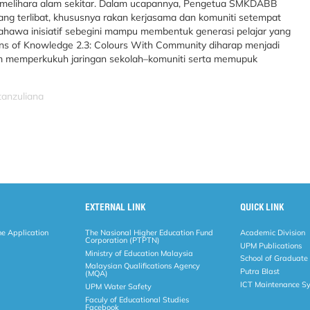
melihara alam sekitar. Dalam ucapannya, Pengetua SMKDABB
 terlibat, khususnya rakan kerjasama dan komuniti setempat
ahawa inisiatif sebegini mampu membentuk generasi pelajar yang
 Lens of Knowledge 2.3: Colours With Community diharap menjadi
m memperkukuh jaringan sekolah–komuniti serta memupuk
tanzuliana
EXTERNAL LINK
QUICK LINK
ne Application
The Nasional Higher Education Fund
Academic Division
Corporation (PTPTN)
UPM Publications
Ministry of Education Malaysia
School of Graduate
Malaysian Qualifications Agency
Putra Blast
(MQA)
ICT Maintenance S
UPM Water Safety
Faculy of Educational Studies
Facebook