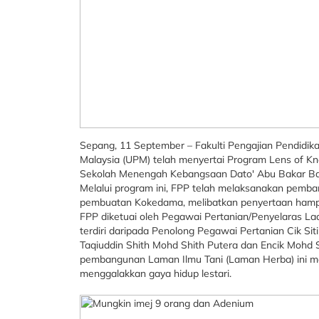
Sepang, 11 September – Fakulti Pengajian Pendidika
Malaysia (UPM) telah menyertai Program Lens of K
Sekolah Menengah Kebangsaan Dato' Abu Bakar B
Melalui program ini, FPP telah melaksanakan pem
pembuatan Kokedama, melibatkan penyertaan hampir
FPP diketuai oleh Pegawai Pertanian/Penyelaras 
terdiri daripada Penolong Pegawai Pertanian Cik Si
Taqiuddin Shith Mohd Shith Putera dan Encik Mohd
pembangunan Laman Ilmu Tani (Laman Herba) ini mer
menggalakkan gaya hidup lestari.