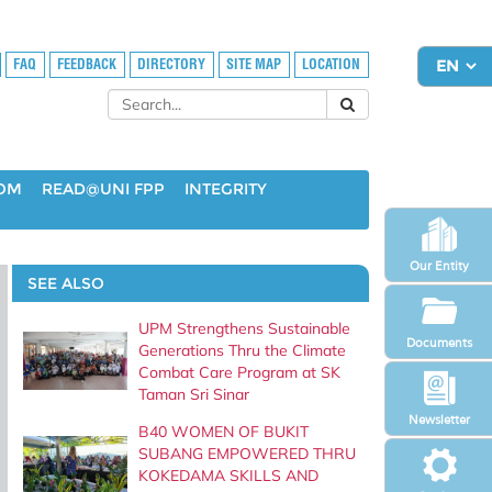
FAQ
FEEDBACK
DIRECTORY
SITE MAP
LOCATION
OOM
READ@UNI FPP
INTEGRITY
Our Entity
SEE ALSO
UPM Strengthens Sustainable
Documents
Generations Thru the Climate
Combat Care Program at SK
Taman Sri Sinar
Newsletter
B40 WOMEN OF BUKIT
SUBANG EMPOWERED THRU
KOKEDAMA SKILLS AND