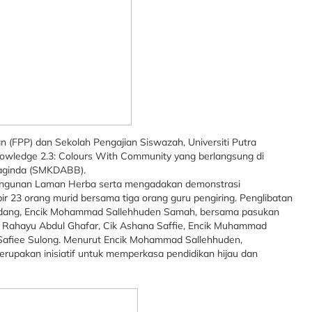
n (FPP) dan Sekolah Pengajian Siswazah, Universiti Putra
nowledge 2.3: Colours With Community yang berlangsung di
aginda (SMKDABB).
bangunan Laman Herba serta mengadakan demonstrasi
 23 orang murid bersama tiga orang guru pengiring. Penglibatan
Ladang, Encik Mohammad Sallehhuden Samah, bersama pasukan
ti Rahayu Abdul Ghafar, Cik Ashana Saffie, Encik Muhammad
 Safiee Sulong. Menurut Encik Mohammad Sallehhuden,
upakan inisiatif untuk memperkasa pendidikan hijau dan