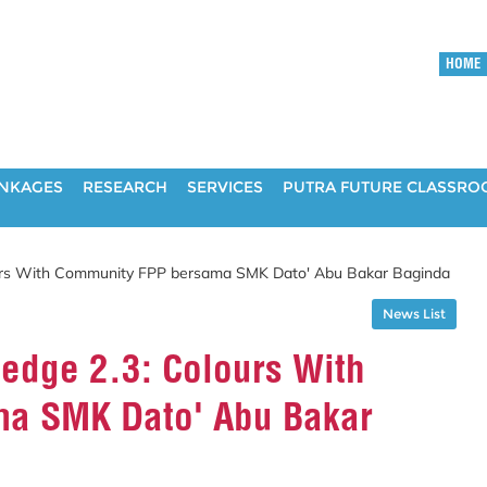
HOME
INKAGES
RESEARCH
SERVICES
PUTRA FUTURE CLASSR
urs With Community FPP bersama SMK Dato' Abu Bakar Baginda
News List
edge 2.3: Colours With
a SMK Dato' Abu Bakar