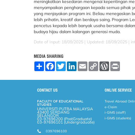
meningkatkan kesedaran mengenai kepentingan me
menyampaikan penghargaan kepada semua pihak yang
yang menjayakan program ini. Beliau menegaskan b
lebih prihatin, kreatif dan berdaya saing. Program
pencetus kepada lebih banyak usaha bersama dala
budaya hijau dalam kalangan generasi muda.
Date of Input: 18/09/2025 |
Updated: 18/09/2025 | in
MEDIA SHARING
S
F
T
L
E
C
W
P
h
a
w
i
m
o
o
r
a
c
i
n
a
p
r
i
r
e
t
k
i
y
d
n
e
b
t
e
l
L
P
t
o
e
d
i
r
CONTACT US
ONLIVE SERVICE
o
r
I
n
e
k
n
k
s
FACULTY OF EDUCATIONAL
Travel Abroad Onli
s
STUDIES
e-Claim
UNIVERSITI PUTRA MALAYSIA
43400 SERDANG
i-GIMS (staff)
SELANGOR
i-GIMS (students)
03-97696200 (PostGraduate)
03-97696101 (Undergraduate)
0397696100