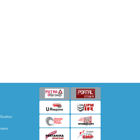
 Studies
ystem