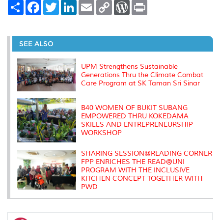
S
F
T
L
E
C
W
P
h
a
w
i
m
o
o
r
a
c
i
n
a
p
r
i
r
e
t
k
i
y
d
n
e
b
t
e
l
L
P
t
o
e
d
i
r
SEE ALSO
o
r
I
n
e
k
n
k
s
s
UPM Strengthens Sustainable
Generations Thru the Climate Combat
Care Program at SK Taman Sri Sinar
B40 WOMEN OF BUKIT SUBANG
EMPOWERED THRU KOKEDAMA
SKILLS AND ENTREPRENEURSHIP
WORKSHOP
SHARING SESSION@READING CORNER
FPP ENRICHES THE READ@UNI
PROGRAM WITH THE INCLUSIVE
KITCHEN CONCEPT TOGETHER WITH
PWD