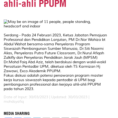
ahli-ahli PPUPM
Serdang - Pada 24 Februari 2023, Ketua Jabatan Pemajuan
Profesional dan Pendidikan Lanjutan, PM Dr.Nor Wahiza bt
Abdul Wahat bersama-sama Penyelaras Program
Siswazah Pembangunan Sumber Manusia, Dr.Siti Noormi
Alias, Penyelaras Putra Future Classroom, Dr.Nurul Afiqah
Zulkifly dan Penyelaras Pendidikan Jarak Jauh (MPSM)
Dr.Mohd Faiq Abd Aziz, telah berdiskusi dengan wakil-wakil
Persatuan Pentadbir UPM, diketuai oleh TS Karmizan Hj
Zawawi, Exco Akademik PPUPM.
Fokus diskusi adalah potensi penawaran program master
kerja kursus siswazah kepada pentadbir di UPM bagi
pembangunan professional dan kerjaya ahli-ahli PPUPM
pada tahun 2023.
Date of Input: 30/03/2023 |
Updated: 30/03/2023 |
mohdsyafiq
MEDIA SHARING