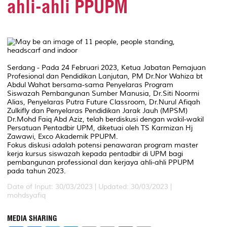
ahli-ahli PPUPM
Serdang - Pada 24 Februari 2023, Ketua Jabatan Pemajuan
Profesional dan Pendidikan Lanjutan, PM Dr.Nor Wahiza bt
Abdul Wahat bersama-sama Penyelaras Program
Siswazah Pembangunan Sumber Manusia, Dr.Siti Noormi
Alias, Penyelaras Putra Future Classroom, Dr.Nurul Afiqah
Zulkifly dan Penyelaras Pendidikan Jarak Jauh (MPSM)
Dr.Mohd Faiq Abd Aziz, telah berdiskusi dengan wakil-wakil
Persatuan Pentadbir UPM, diketuai oleh TS Karmizan Hj
Zawawi, Exco Akademik PPUPM.
Fokus diskusi adalah potensi penawaran program master
kerja kursus siswazah kepada pentadbir di UPM bagi
pembangunan professional dan kerjaya ahli-ahli PPUPM
pada tahun 2023.
Date of Input: 30/03/2023 |
Updated: 30/03/2023 |
mohdsyafiq
MEDIA SHARING