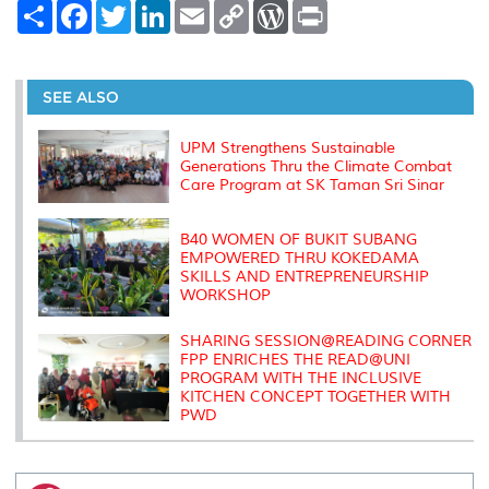
S
F
T
L
E
C
W
P
h
a
w
i
m
o
o
r
a
c
i
n
a
p
r
i
r
e
t
k
i
y
d
n
e
b
t
e
l
L
P
t
o
e
d
i
r
SEE ALSO
o
r
I
n
e
k
n
k
s
s
UPM Strengthens Sustainable
Generations Thru the Climate Combat
Care Program at SK Taman Sri Sinar
B40 WOMEN OF BUKIT SUBANG
EMPOWERED THRU KOKEDAMA
SKILLS AND ENTREPRENEURSHIP
WORKSHOP
SHARING SESSION@READING CORNER
FPP ENRICHES THE READ@UNI
PROGRAM WITH THE INCLUSIVE
KITCHEN CONCEPT TOGETHER WITH
PWD