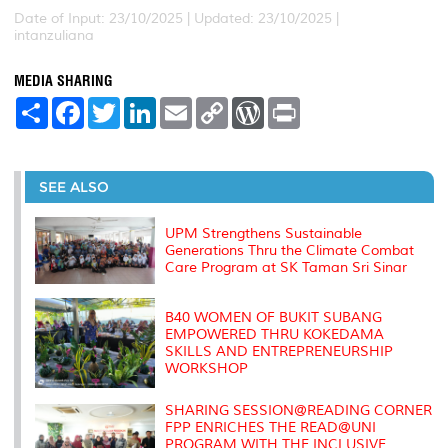
Date of Input: 23/10/2025 |
Updated: 23/10/2025 |
intanzuliana
MEDIA SHARING
S
F
T
L
E
C
W
P
h
a
w
i
m
o
o
r
a
c
i
n
a
p
r
i
r
e
t
k
i
y
d
n
e
b
t
e
l
L
P
t
o
e
d
i
r
SEE ALSO
o
r
I
n
e
k
n
k
s
s
UPM Strengthens Sustainable
Generations Thru the Climate Combat
Care Program at SK Taman Sri Sinar
B40 WOMEN OF BUKIT SUBANG
EMPOWERED THRU KOKEDAMA
SKILLS AND ENTREPRENEURSHIP
WORKSHOP
SHARING SESSION@READING CORNER
FPP ENRICHES THE READ@UNI
PROGRAM WITH THE INCLUSIVE