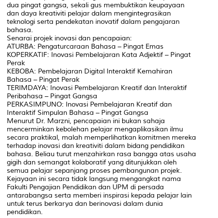
dua pingat gangsa, sekali gus membuktikan keupayaan
dan daya kreativiti pelajar dalam mengintegrasikan
teknologi serta pendekatan inovatif dalam pengajaran
bahasa.
Senarai projek inovasi dan pencapaian:
ATURBA: Pengaturcaraan Bahasa – Pingat Emas
KOPERKATIF: Inovasi Pembelajaran Kata Adjektif – Pingat
Perak
KEBOBA: Pembelajaran Digital Interaktif Kemahiran
Bahasa – Pingat Perak
TERIMDAYA: Inovasi Pembelajaran Kreatif dan Interaktif
Peribahasa – Pingat Gangsa
PERKASIMPUNO: Inovasi Pembelajaran Kreatif dan
Interaktif Simpulan Bahasa – Pingat Gangsa
Menurut Dr. Marzni, pencapaian ini bukan sahaja
mencerminkan kebolehan pelajar mengaplikasikan ilmu
secara praktikal, malah memperlihatkan komitmen mereka
terhadap inovasi dan kreativiti dalam bidang pendidikan
bahasa. Beliau turut menzahirkan rasa bangga atas usaha
gigih dan semangat kolaboratif yang ditunjukkan oleh
semua pelajar sepanjang proses pembangunan projek.
Kejayaan ini secara tidak langsung mengangkat nama
Fakulti Pengajian Pendidikan dan UPM di persada
antarabangsa serta memberi inspirasi kepada pelajar lain
untuk terus berkarya dan berinovasi dalam dunia
pendidikan.