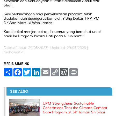
Kesenian dan Kebudayaan Sultan Salahuddin Abdul Aziz
Shah.
Sesi perbincangan bagi penyelarasan program telah
diadakan dan dipengerusikan oleh Y.Bhg Dekan FPP, PM
Dr.Wan Marzuki Wan Jaafar.
Kami bakal menjemput anda semua yang berminat untuk
hadir ke Program Bicara Hati pada 6 Jun nanti!
Date of Input: 29/05/2023 |
Updated: 29/05/2023 |
mohdsyafiq
MEDIA SHARING
S
F
T
L
E
C
W
P
h
a
w
i
m
o
o
r
a
c
i
n
a
p
r
i
r
e
t
k
i
y
d
n
e
b
t
e
l
L
P
t
o
e
d
i
r
SEE ALSO
o
r
I
n
e
k
n
k
s
s
UPM Strengthens Sustainable
Generations Thru the Climate Combat
Care Program at SK Taman Sri Sinar