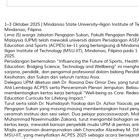
1–3 Oktober 2025 | Mindanao State University–Iligan Institute of T
Mindanao, Filipina
Lima (5) warga Jabatan Pengajian Sukan, Fakulti Pengajian Pendidi
Malaysia (UPM) telah mewakili universiti dalam Persidangan ASEA
Education and Sports (ACPES) ke-11 yang berlangsung di Mindanao
Iligan Institute of Technology (MSU-IIT), Mindanao, Filipina pada 
2025.
Persidangan bertemakan “Influencing the Future of Sports, Health
Education: Bridging Science, Technology and Wellbeing” ini meng
sarjana, pendidik, dan pengamal profesional dalam bidang Pendid
Kesihatan, dan Sukan dari seluruh rantau Asia.
Delegasi UPM diketuai oleh Dr. Roxana Dev Omar Dev, yang turu
Ahli Lembaga ACPES serta Penceramah Plenari Jemputan. Beliau 
membentangkan kertas kerja bertajuk “Well-being as Core: Redesi
Education Curricula for Lifelong Impact.”
Turut serta ialah Dr. Nurhidayah Yaakop dan Dr. Azhar Yaacob, 
Pengajian Sukan yang masing-masing membentangkan hasil penye
ceramah institusi dan sesi selari. Dua pelajar pascasiswazah, Mo
Muhammad Naeimmuddin Zakaria, turut mengambil bahagian s
kertas kerja, mewakili barisan penyelidik muda UPM di pentas an
Majlis perasmian disempurnakan oleh Chancellor Alizedney M. Dit
MSU-IIT, yang menyifatkan ACPES 2025 sebagai acara bersejarah 