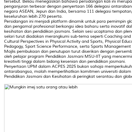
tersebut. Beliau menegaskan bahawa persidangan kali ini merup
penganjuran terbesar dengan penyertaan 166 delegasi antaraban
negara ASEAN, Jepun dan India, bersama 111 delegasi tempatan
keseluruhan lebih 270 peserta.
Persidangan ini menjadi platform dinamik untuk para pemimpin glo
dan pengamal profesional berkongsi idea baharu serta inovatif d
kesihatan dan pendidikan jasmani. Selain sesi ucaptama dan plena
selari turut diadakan merangkumi sub-tema seperti Coaching and 
Cultural Perspectives in Physical Activity and Sports, Physical Educ
Pedagogy, Sport Science Performance, serta Sports Management 
Majlis pembukaan dan penutupan turut diserikan dengan persemb
oleh pelajar program Pendidikan Jasmani MSU-IIT yang mencerm
kreativiti tinggi dalam bidang kesenian dan pendidikan jasmani.
Penyertaan UPM dalam ACPES 2025 bukan sahaja memperkukuh 
antarabangsa, malah memperlihatkan komitmen universiti dala
Pendidikan Jasmani dan Kesihatan di peringkat serantau dan globa