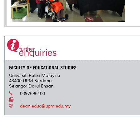
FACULTY OF EDUCATIONAL STUDIES
Universiti Putra Malaysia
43400 UPM Serdang
Selangor Darul Ehsan
0397696100
-
dean.educ@upm.edu.my